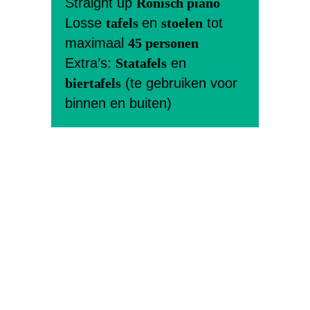
Straight up
Rönisch piano
Losse
tafels
en
stoelen
tot
maximaal
45 personen
Extra’s:
Statafels
en
biertafels
(te gebruiken voor
binnen en buiten)