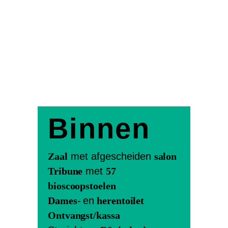
Binnen
Zaal
met afgescheiden
salon
Tribune
met
57
bioscoopstoelen
Dames-
en
herentoilet
Ontvangst/kassa