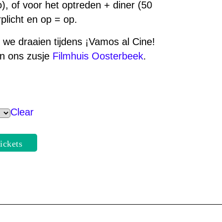
), of voor het optreden + diner (50
plicht en op = op.
e we draaien tijdens ¡Vamos al Cine!
an ons zusje
Filmhuis Oosterbeek
.
Clear
tickets