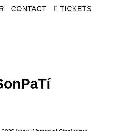
R
CONTACT
TICKETS
SonPaTí
KLASSE:
0