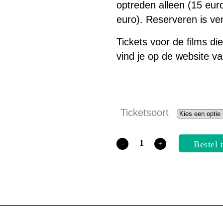
optreden alleen (15 euro
euro). Reserveren is ver
Tickets voor de films di
vind je op de website v
Ticketsoort
Concert
Bestel 
SonPaTí
quantity