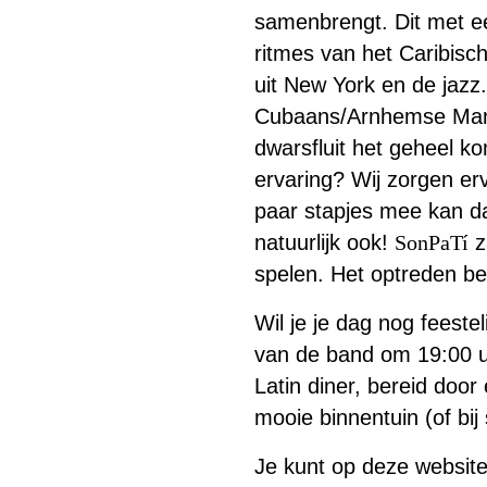
samenbrengt. Dit met ee
ritmes van het Caribisc
uit New York en de jazz.
Cubaans/Arnhemse Manu
dwarsfluit het geheel ko
ervaring? Wij zorgen er
paar stapjes mee kan d
natuurlijk ook!
SonPaTí
z
spelen. Het optreden be
Wil je je dag nog feeste
van de band om 19:00 uu
Latin diner, bereid door
mooie binnentuin (of bij
Je kunt op deze website