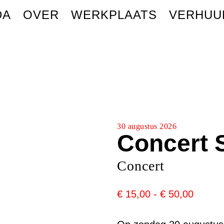
DA
OVER
WERKPLAATS
VERHUU
30 augustus 2026
Concert 
Concert
PRIJS
€
15,00
-
€
50,00
€ 15,0
TOT