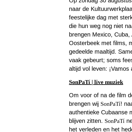
Op zondag 30 augustus 
€ 50,0
naar de Kultuurwerkpla
feestelijke dag met ster
die hun weg nog niet na
brengen Mexico, Cuba, A
Oosterbeek met films, 
gedeelde maaltijd. Same
vaak gebeurt; soms fees
altijd vol leven: ¡Vamos 
SonPaTí | live muziek
Om voor of na de film d
brengen wij
SonPaTí
! na
authentieke Cubaanse mu
blijven zitten.
SonPaTí
ne
het verleden en het he