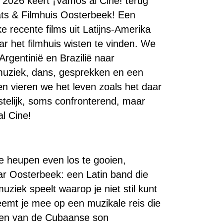
2026 keert ¡Vamos al Cine! terug
0
ats & Filmhuis Oosterbeek! Een
ke recente films uit Latijns-Amerika
ar het filmhuis wisten te vinden. We
rgentinië en Brazilië naar
muziek, dans, gesprekken en een
n vieren we het leven zoals het daar
telijk, soms confronterend, maar
al Cine!
e heupen even los te gooien,
ar Oosterbeek: een Latin band die
ziek speelt waarop je niet stil kunt
emt je mee op een muzikale reis die
den van de Cubaanse son