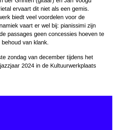
 der Grinten (gitaar) en Jan Voogd
tal ervaart dit niet als een gemis.
werk biedt veel voordelen voor de
amiek vaart er wel bij: pianissimi zijn
e luide passages geen concessies hoeven te
 behoud van klank.
rste zondag van december tijdens het
jazzjaar 2024 in de Kultuurwerkplaats