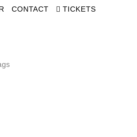
R
CONTACT
TICKETS
ags