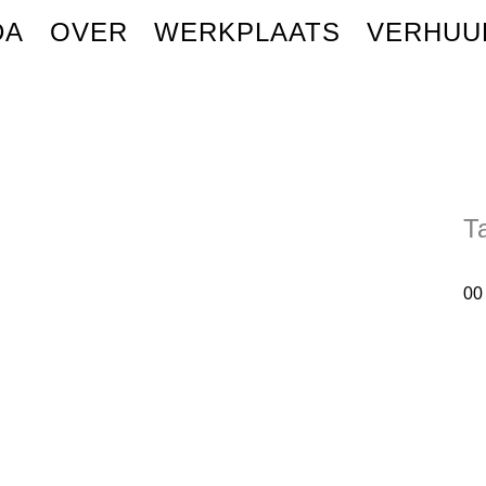
DA
OVER
WERKPLAATS
VERHUU
T
00