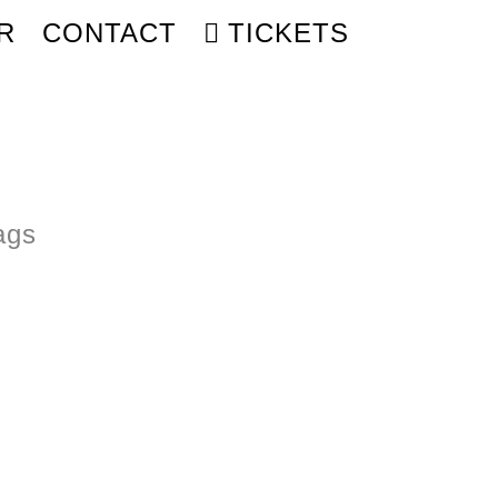
R
CONTACT
TICKETS
ags