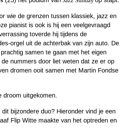
s
(25) het podium van
Jazz Sunday
op stapt.
r wie de grenzen tussen klassiek, jazz en
oze pianist is ook is hij een veelgevraagd
errassing toverde hij tijdens de
-orgel uit de achterbak van zijn auto. De
n prachtig samen te gaan met het eigen
 de nummers door liet weten dat ze er op
rven dromen ooit samen met Martin Fondse
ie droom uitgekomen.
dit bijzondere duo? Hieronder vind je een
graaf Flip Witte maakte van het optreden en