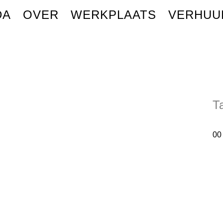
DA
OVER
WERKPLAATS
VERHUU
T
00