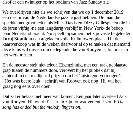
alsof er een twintiger op het podium van
Jazz Sunday
zit.
We overdrijven niet als we schrijven dat we op 1 december 2019
een nestor van de Nederlandse jazz te gast hebben. De man die
speelde met grootheden als Miles Davis en Dizzy Gillespie en die in
de jaren vijftig -na een langdurig verblijf in New York- de bebop
naar Nederland bracht. Nu speelt hij samen met zijn vaste begeleider
Juraj Stanik
in een afgeladen volle Kultuurwerkplaats. Uit de
kaartverkoop was in de weken daarvoor al op te maken dat niemand
deze kans wil missen om de legende die van Rooyen is, bij ons aan
het werk te zien.
En de meester stelt niet teleur. Eigenzinnig, met een raak geplaatste
grap tussen de nummers door, verovert hij het publiek dat hij
achteraf in een mailtje zal prijzen om het ‘luisterend vermogen’.
“Het was beere leuk”, schrijft van Rooyen ook nog. Hij wil het
graag nog eens over doen.
Dat zal er helaas niet meer van komen. Een jaar later overleed Ack
van Rooyen. Hij werd 91 jaar. In zijn rouwadvertentie stond:
The
song has ended but the melody lingers on
.