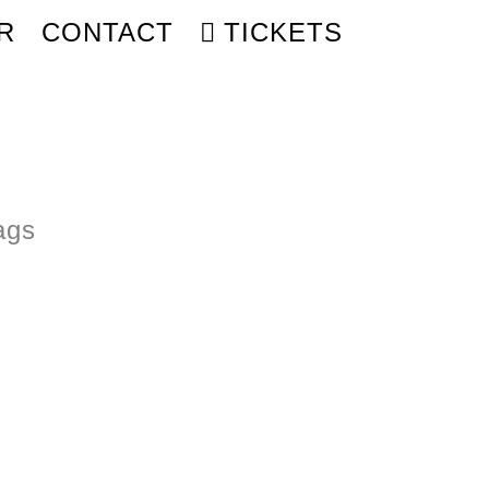
R
CONTACT
TICKETS
ags