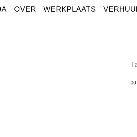
DA
OVER
WERKPLAATS
VERHUU
T
00